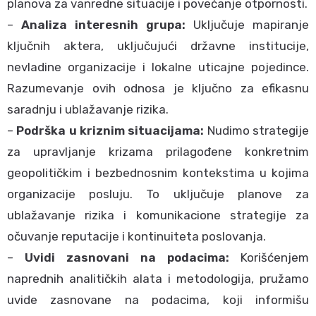
planova za vanredne situacije i povećanje otpornosti.
–
Analiza interesnih grupa:
Uključuje mapiranje
ključnih aktera, uključujući državne institucije,
nevladine organizacije i lokalne uticajne pojedince.
Razumevanje ovih odnosa je ključno za efikasnu
saradnju i ublažavanje rizika.
–
Podrška u kriznim situacijama:
Nudimo strategije
za upravljanje krizama prilagođene konkretnim
geopolitičkim i bezbednosnim kontekstima u kojima
organizacije posluju. To uključuje planove za
ublažavanje rizika i komunikacione strategije za
očuvanje reputacije i kontinuiteta poslovanja.
–
Uvidi zasnovani na podacima:
Korišćenjem
naprednih analitičkih alata i metodologija, pružamo
uvide zasnovane na podacima, koji informišu