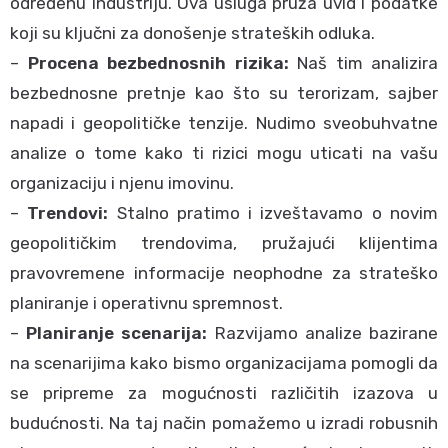
određenu industriju. Ova usluga pruža uvid i podatke
koji su ključni za donošenje strateških odluka.
–
Procena bezbednosnih rizika:
Naš tim analizira
bezbednosne pretnje kao što su terorizam, sajber
napadi i geopolitičke tenzije. Nudimo sveobuhvatne
analize o tome kako ti rizici mogu uticati na vašu
organizaciju i njenu imovinu.
–
Trendovi:
Stalno pratimo i izveštavamo o novim
geopolitičkim trendovima, pružajući klijentima
pravovremene informacije neophodne za strateško
planiranje i operativnu spremnost.
–
Planiranje scenarija:
Razvijamo analize bazirane
na scenarijima kako bismo organizacijama pomogli da
se pripreme za mogućnosti različitih izazova u
budućnosti. Na taj način pomažemo u izradi robusnih