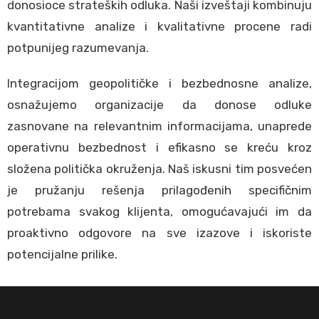
donosioce strateških odluka. Naši izveštaji kombinuju
kvantitativne analize i kvalitativne procene radi
potpunijeg razumevanja.
Integracijom geopolitičke i bezbednosne analize,
osnažujemo organizacije da donose odluke
zasnovane na relevantnim informacijama, unaprede
operativnu bezbednost i efikasno se kreću kroz
složena politička okruženja. Naš iskusni tim posvećen
je pružanju rešenja prilagođenih specifičnim
potrebama svakog klijenta, omogućavajući im da
proaktivno odgovore na sve izazove i iskoriste
potencijalne prilike.