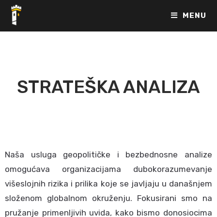
MENU
STRATEŠKA ANALIZA
Naša usluga geopolitičke i bezbednosne analize
omogućava organizacijama dubokorazumevanje
višeslojnih rizika i prilika koje se javljaju u današnjem
složenom globalnom okruženju. Fokusirani smo na
pružanje primenljivih uvida, kako bismo donosiocima