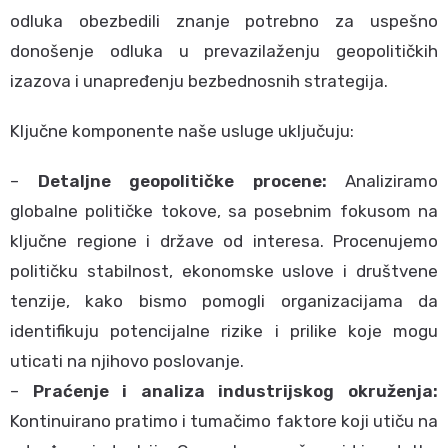
odluka obezbedili znanje potrebno za uspešno
donošenje odluka u prevazilaženju geopolitičkih
izazova i unapređenju bezbednosnih strategija.
Ključne komponente naše usluge uključuju:
–
Detaljne geopolitičke procene:
Analiziramo
globalne političke tokove, sa posebnim fokusom na
ključne regione i države od interesa. Procenujemo
političku stabilnost, ekonomske uslove i društvene
tenzije, kako bismo pomogli organizacijama da
identifikuju potencijalne rizike i prilike koje mogu
uticati na njihovo poslovanje.
–
Praćenje i analiza industrijskog okruženja:
Kontinuirano pratimo i tumačimo faktore koji utiču na